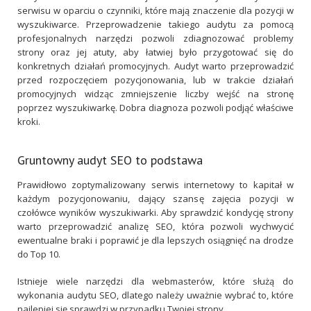
serwisu w oparciu o czynniki, które mają znaczenie dla pozycji w
wyszukiwarce. Przeprowadzenie takiego audytu za pomocą
profesjonalnych narzędzi pozwoli zdiagnozować problemy
strony oraz jej atuty, aby łatwiej było przygotować się do
konkretnych działań promocyjnych. Audyt warto przeprowadzić
przed rozpoczęciem pozycjonowania, lub w trakcie działań
promocyjnych widząc zmniejszenie liczby wejść na stronę
poprzez wyszukiwarkę. Dobra diagnoza pozwoli podjąć właściwe
kroki.
Gruntowny audyt SEO to podstawa
Prawidłowo zoptymalizowany serwis internetowy to kapitał w
każdym pozycjonowaniu, dający szansę zajęcia pozycji w
czołówce wyników wyszukiwarki. Aby sprawdzić kondycję strony
warto przeprowadzić analizę SEO, która pozwoli wychwycić
ewentualne braki i poprawić je dla lepszych osiągnięć na drodze
do Top 10.
Istnieje wiele narzędzi dla webmasterów, które służą do
wykonania audytu SEO, dlatego należy uważnie wybrać to, które
najlepiej się sprawdzi w przypadku Twojej strony.