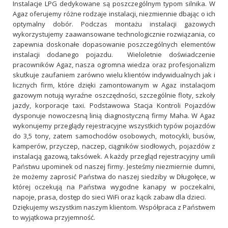
Instalacje LPG dedykowane są poszczególnym typom silnika. W
Agaz oferujemy różne rodzaje instalacji, niezmiennie dbając o ich
optymalny dobór. Podczas montażu instalacji gazowych
wykorzystujemy zaawansowane technologicznie rozwiązania, co
zapewnia doskonałe dopasowanie poszczególnych elementów
instalacji dodanego pojazdu. Wieloletnie doświadczenie
pracowników Agaz, nasza ogromna wiedza oraz profesjonalizm
skutkuje zaufaniem zarówno wielu klientów indywidualnych jak i
licznych firm, które dzięki zamontowanym w Agaz instalacjom
gazowym notują wyraźne oszczędności, szczególnie floty, szkoły
jazdy, korporacje taxi. Podstawowa Stacja Kontroli Pojazdów
dysponuje nowoczesną linią diagnostyczną firmy Maha. W Agaz
wykonujemy przeglądy rejestracyjne wszystkich typów pojazdów
do 3,5 tony, zatem samochodów osobowych, motocykli, busów,
kamperów, przyczep, naczep, ciągników siodłowych, pojazdów z
instalacją gazową, taksówek. A każdy przegląd rejestracyjny umili
Państwu upominek od naszej firmy. Jesteśmy niezmiernie dumni,
że możemy zaprosić Państwa do naszej siedziby w Długołęce, w
której oczekują na Państwa wygodne kanapy w poczekalni,
napoje, prasa, dostęp do sieci WiFi oraz kącik zabaw dla dzieci.
Dziękujemy wszystkim naszym klientom. Współpraca z Państwem
to wyjątkowa przyjemność.