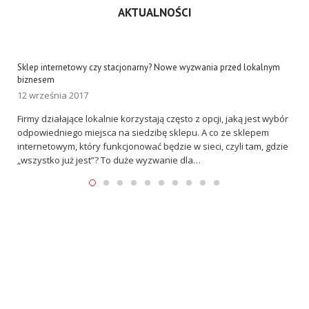
AKTUALNOŚCI
Sklep internetowy czy stacjonarny? Nowe wyzwania przed lokalnym
Załó
biznesem
12 
12 września 2017
on
Efe
Firmy działające lokalnie korzystają często z opcji, jaką jest wybór
dok
odpowiedniego miejsca na siedzibę sklepu. A co ze sklepem
y
skl
internetowym, który funkcjonować będzie w sieci, czyli tam, gdzie
az
zmn
„wszystko już jest”? To duże wyzwanie dla…
prod