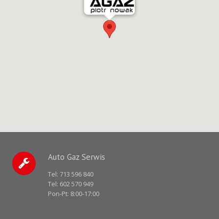
Auto Gaz Serwis
Tel:
713 596 840
Tel:
602 570 949
Pon-Pt: 8:00-17:00